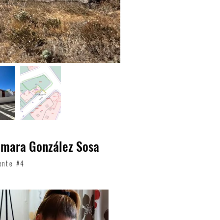
amara González Sosa
ente #4