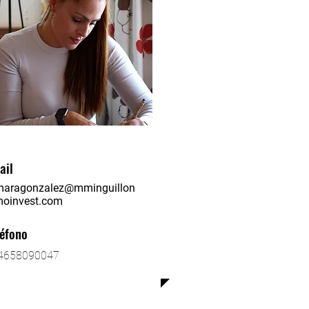
ail
maragonzalez@mminguillon
moinvest.com
léfono
4658090047