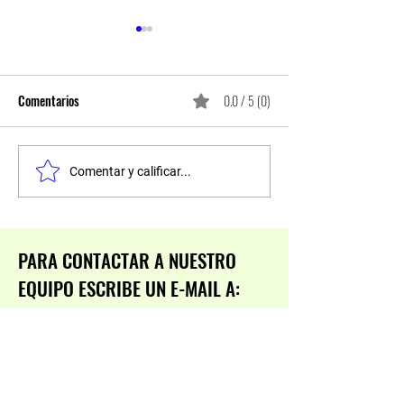
Comentarios
0.0 / 5 (0)
Creando sinergias
Probando las prop
Comentar y calificar...
😃😃
PARA CONTACTAR A NUESTRO
EQUIPO ESCRIBE UN E-MAIL A:
Tel:
822 64 51 37
E-mail:
coordinadora@maiteminguilloni