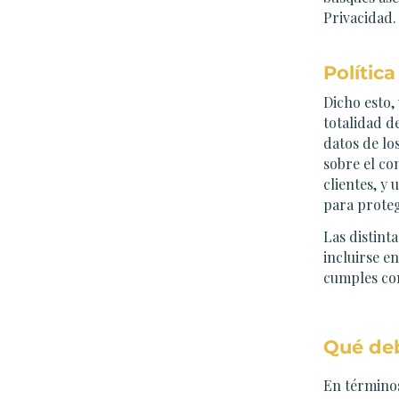
Privacidad.
Polític
Dicho esto,
totalidad d
datos de lo
sobre el co
clientes, y
para proteg
Las distint
incluirse e
cumples con
Qué deb
En términos