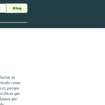
d
Blog
d
dactar tu
rtículo como
cer, porque
ecíficas que
ndamos que
 de