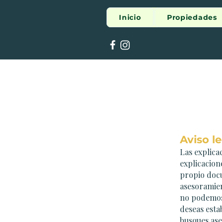
Inicio
Propiedades
Aviso l
Las explica
explicacion
propio docu
asesoramien
no podemos 
deseas esta
busques ase