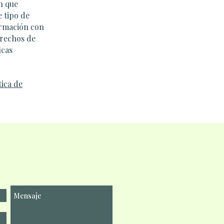
en que
e tipo de
formación con
erechos de
icas
ica de