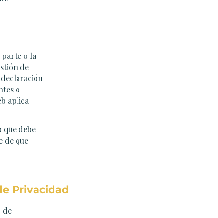
 parte o la
estión de
a declaración
ntes o
eb aplica
lo que debe
e de que
de Privacidad
o de